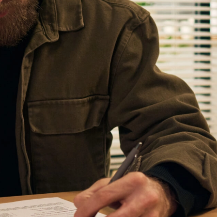
Téléphone
Message
*
Faites-nous savoir
ce que vous
pensez. Vous avez
une question à
nous poser ?
Posez-la.