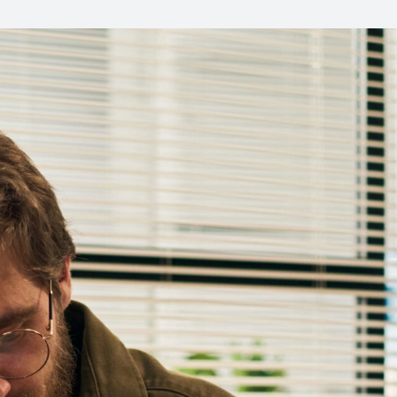
CONTACT
Nom
*
Prénom
*
E-mail
*